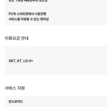
보안 1등급 매체로써의 보안성
PC와 스마트폰에서 시중은행
서비스를 이용할 수 있는 편리성
이용요금 안내
이
용
요
금
안
내
SKT, KT, LG U+
서비스 지원
서
비
안드로이드
스
지
원