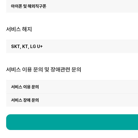
아이폰 및 해외직구폰
서비스 해지
서
비
SKT, KT, LG U+
스
해
지
서비스 이용 문의 및 장애관련 문의
서
비
서비스 이용 문의
스
이
용
문
서비스 장애 문의
의
및
장
애
관
련
문
의