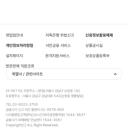
영업점안내
저축은행 위법신고
신용정보활용체제
개인정보처리방침
서민금융 서비스
상품공시실
설치페이지
원격지원서비스
보호상품등록부
방문판매 직원조회
계열사 / 관련사이트
(우 06110) 지번주소 : (본점)서울시 강남구 논현동 142
도로명주소 : 서울시 강남구 강남대로 542(논현동 영풍빌딩)
TEL 02-6022-3700
금융사기 신고 야간 콜센터 02-3978-800
디지털뱅킹고객센터(24시간365일연중무휴) 1544-3637
금융사기 피해예방 안심센터 1544-3061
Copyright(C) ALL Right Reserved.