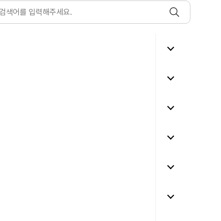
은
행
영
업
시
간
안
영
내
업
열
점
기
위
치
와
전
채
화
용
번
안
호
내
안
는
내
어
열
디
인
기
에
터
서
넷
확
뱅
인
킹
할
으
수
로
타
있
가
기
나
입
관
요?
가
공
열
능
인
기
한
인
상
증
인
품
서
터
은
사
넷
무
용
뱅
엇
이
킹