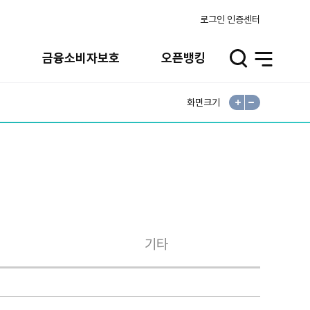
로그인
인증센터
실
금융소비자보호
오픈뱅킹
검
전
색
체
메
뉴
화면크기
확
축
대
소
기타