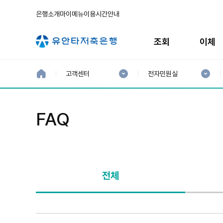
은행소개
마이메뉴
이용시간안내
주
메
조회
이체
뉴
현
현
재
재
홈
고객센터
전자민원실
으
1
2
로
분
분
류
류
:
:
FAQ
전체
전
체